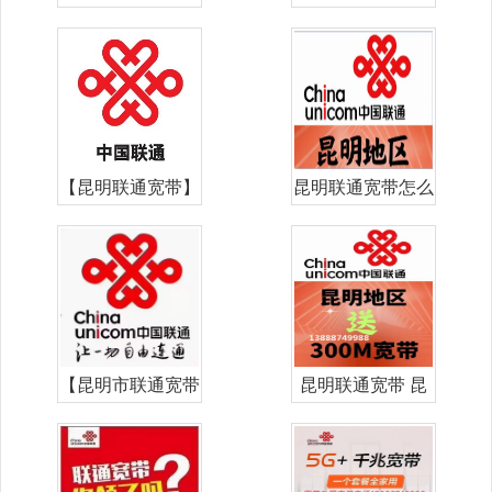
华/盘龙/西山联通
价格表 昆明宽带
宽带办理资费、家
哪家好用又便宜
用联通千兆
2026年
【昆明联通宽带】
昆明联通宽带怎么
2026年昆明市联
样 - 宽带安装网知
通宽带套餐价格表
道
4月新
【昆明市联通宽带
昆明联通宽带 昆
办理】2025年昆
明联通宽带免费送
明市联通宽带套餐
免费办理宽带,免
价格表
安装费