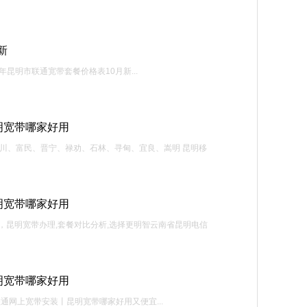
新
昆明市联通宽带套餐价格表10月新...
明宽带哪家好用
宁、东川、富民、晋宁、禄劝、石林、寻甸、宜良、嵩明 昆明移
明宽带哪家好用
昆明宽带办理,套餐对比分析,选择更明智云南省昆明电信
明宽带哪家好用
通网上宽带安装丨昆明宽带哪家好用又便宜...