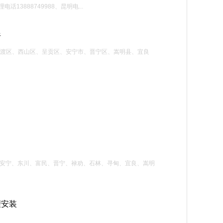
888749988、昆明电...
析
官渡区、西山区、呈贡区、安宁市、晋宁区、嵩明县、宜良
呈贡、安宁、东川、富民、晋宁、禄劝、石林、寻甸、宜良、嵩明
理安装