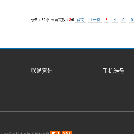
总数：82条 当前页数：
3
/9
首页
上一页
3
4
5
6
联通宽带
手机选号