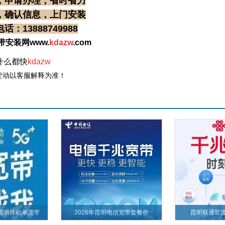
，申请办理，省时省力
，确认信息，上门安装
：13888749988
带安装网www.
kdazw
.com
什么都快
kdazw
变动以客服解释为准！
昆明移动单宽带
2026年昆明电信宽带套餐价
昆明联通官渡