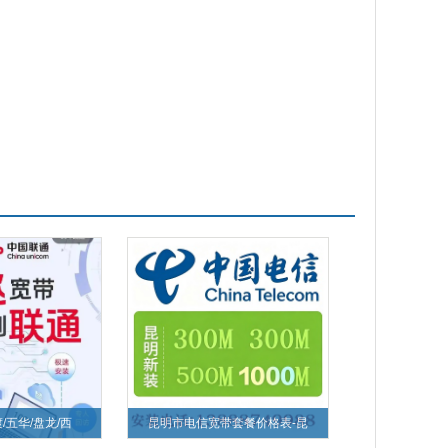
/五华/盘龙/西
昆明市电信宽带套餐价格表-昆