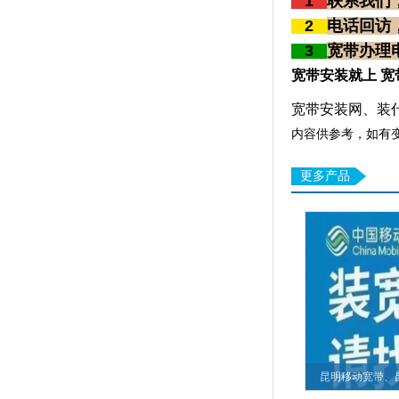
1
联系我们
2
电话回访
3
宽带办理电话
宽带安装就上 宽
宽带安装网、装
内容供参考，如有
更多产品
昆明移动宽带、