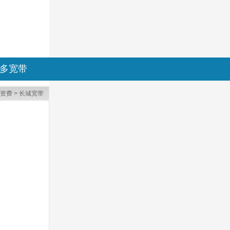
多宽带
资费
>
长城宽带