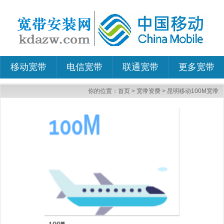
移动宽带
电信宽带
联通宽带
更多宽带
你的位置：
首页
>
宽带资费
>
昆明移动100M宽带