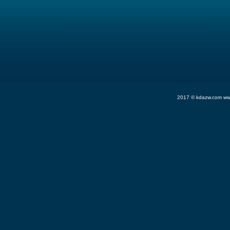
2017 ©
kdazw.com
www